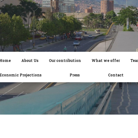
Home
About Us
Our contribution
What we offer
Te
Economic Projections
Press
Contact