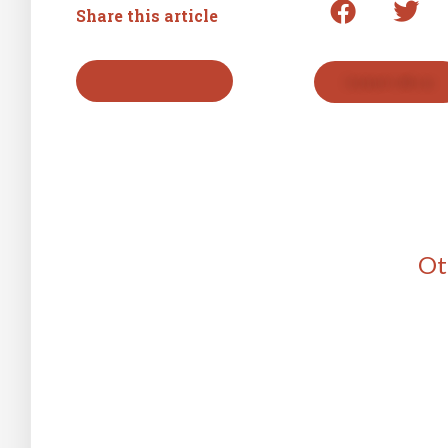
Share this article
Back to press list
Contact with us
Ot