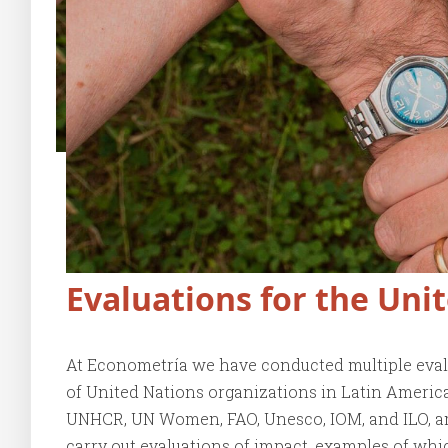
Evaluations for the Uni
At Econometría we have conducted multiple eva
of United Nations organizations in Latin Americ
UNHCR, UN Women, FAO, Unesco, IOM, and ILO, am
carry out evaluations of impact, examples of wh