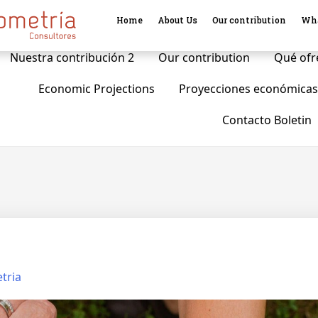
Home
About Us
Our contribution
Wha
Home
Inicio
Mapa del sitio
Search
A
Nuestra contribución 2
Our contribution
Qué of
Economic Projections
Proyecciones económicas
Contacto Boletin
tria