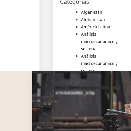
Categorías
Afganistán
Afghanistan
América Latina
Análisis
macroeconómico y
sectorial
Análisis
macroeconómico y
sectorial
Artículos de prensa
Bangladés
Bangladesh
Climate Finance
Colombia
Colombia
COUNTRIES
Cuba