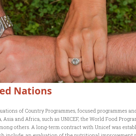
ted Nations
luations of Country Programmes, focused programmes an
a, Asia and Africa, such as UNICEF, the World Food Progr
ong others. A long-term contract with Unicef was establ
ich include: an evaluation of the nutritional improvemen