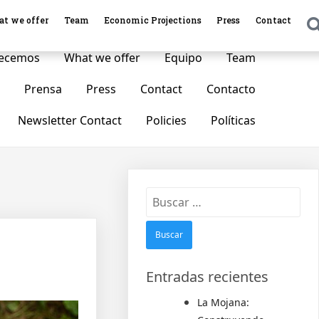
t we offer
Team
Economic Projections
Press
Contact
bout Us
Nosotros
Nuestra contribución
recemos
What we offer
Equipo
Team
Prensa
Press
Contact
Contacto
Newsletter Contact
Policies
Políticas
Entradas recientes
La Mojana: