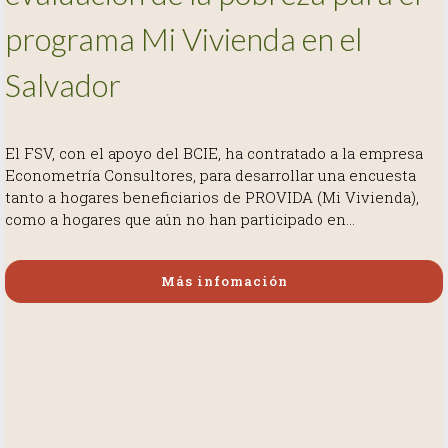
programa Mi Vivienda en el
Salvador
Más infomación
Más infomación
El FSV, con el apoyo del BCIE, ha contratado a la empresa
Econometría Consultores, para desarrollar una encuesta
tanto a hogares beneficiarios de PROVIDA (Mi Vivienda),
como a hogares que aún no han participado en...
Más infomación
Más infomación
Más infomación
Más infomación