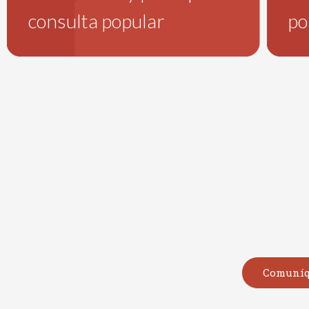
consulta popular
po
Comuníq