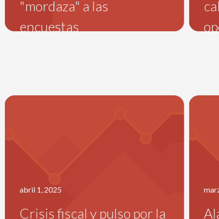
"mordaza" a las
ca
encuestas
op
abril 1, 2025
marz
Crisis fiscal y pulso por la
Al