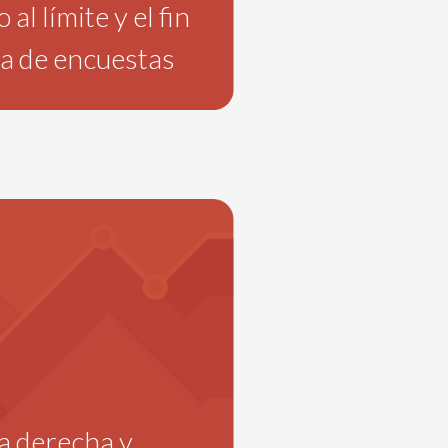
l límite y el fin
da de encuestas
la derecha y