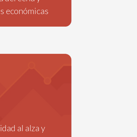
as económicas
dad al alza y