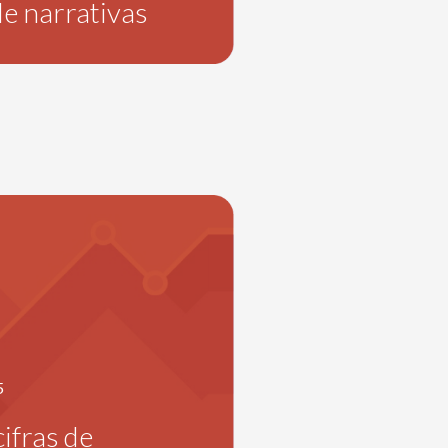
e narrativas
5
ifras de