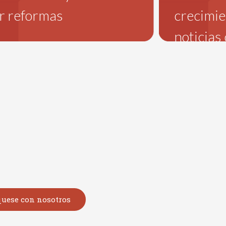
r reformas
crecimie
noticias
uese con nosotros