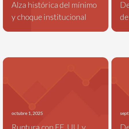
Alza histórica del mínimo
De
y choque institucional
de
octubre 1, 2025
sept
Ruptura con EE. UU. y
De