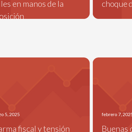
lles en manos de la
choque d
osición
o 5, 2025
febrero 7, 202
arma fiscal y tensión
Buenas c