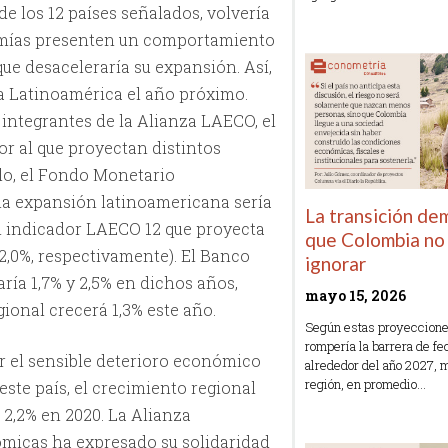
de los 12 países señalados, volvería
Read More »
omías presenten un comportamiento
ue desaceleraría su expansión. Así,
a Latinoamérica el año próximo.
 integrantes de la Alianza LAECO, el
r al que proyectan distintos
lo, el Fondo Monetario
la expansión latinoamericana sería
La transición de
el indicador LAECO 12 que proyecta
que Colombia no
 2,0%, respectivamente). El Banco
ignorar
ría 1,7% y 2,5% en dichos años,
mayo 15, 2026
ional crecerá 1,3% este año.
Según estas proyeccione
rompería la barrera de f
r el sensible deterioro económico
alrededor del año 2027, 
región, en promedio…
este país, el crecimiento regional
 2,2% en 2020. La Alianza
Read More »
micas ha expresado su solidaridad