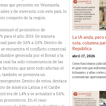
lemas que persisten en Venezuela,
ales y de inversión con este país, lo
to conjunto de la región.
isminuyó el pronóstico de
2% para el año 2019. De manera
La IA anda, pero
 cual paso de 3,6% a 3,5%. Dentro de
sola, columna pa
República
 se encuentra el conflicto comercial
idumbre generada por el Brexit y la
abril 17, 2026
 la cual ha sido consecuencia de las
Como funcionaria judicial
 factores, que ante todo afectan el
el gran reto que enfrenta
tribunales y altas cortes
s, también se presenta un
sistematizar oportunam
mergentes. Dentro de estos, destaca
Read More »
nto de América Latina y el Caribe
ril era de 1,4% y se actualizó a 0,6%,
s pronósticos. En el caso