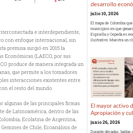
desarrollo econ
julio 10, 2026
El mapa de Colombia que
municipios en que ganar
interconectada e interdependiente,
Espriella o Cepeda es 
o con enfoque internacional, sin
ilustrativo. Muestra un c
esta premisa surgió en 2015 la
Read More »
as Económicas (LAECO, por sus
AECO produce de manera integrada un
anas, que permite a los tomadores
ples interacciones existentes entre
con el resto del mundo.
 algunas de las principales firmas
El mayor activo 
e de Latinoamérica, dentro de las
Apropiación y cu
olombia, Ecolatina de Argentina,
junio 26, 2026
 Gemines de Chile, Ecoanálisis de
Durante décadas, hablar 