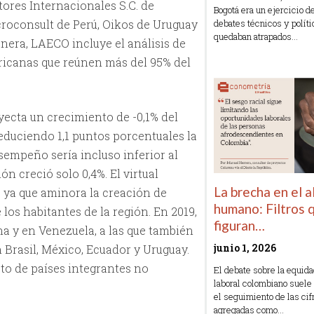
ores Internacionales S.C. de
Bogotá era un ejercicio 
debates técnicos y polít
oconsult de Perú, Oikos de Uruguay
quedaban atrapados…
nera, LAECO incluye el análisis de
ricanas que reúnen más del 95% del
Read More »
yecta un crecimiento de -0,1% del
educiendo 1,1 puntos porcentuales la
sempeño sería incluso inferior al
ón creció solo 0,4%. El virtual
La brecha en el 
 ya que aminora la creación de
humano: Filtros 
 los habitantes de la región. En 2019,
figuran…
na y en Venezuela, a las que también
junio 1, 2026
 Brasil, México, Ecuador y Uruguay.
to de países integrantes no
El debate sobre la equid
laboral colombiano suele
.
el seguimiento de las cif
agregadas como…