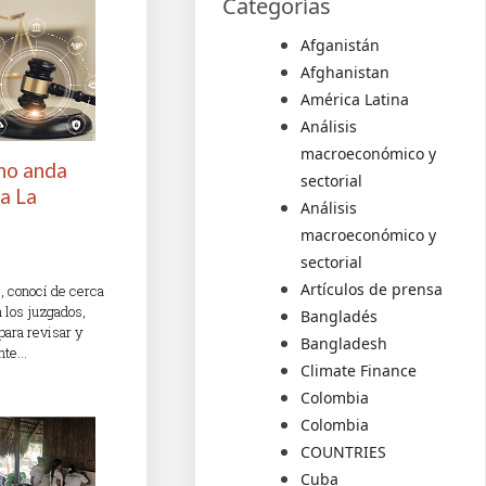
Categorías
Afganistán
Afghanistan
América Latina
Análisis
macroeconómico y
 no anda
sectorial
ra La
Análisis
macroeconómico y
sectorial
Artículos de prensa
, conocí de cerca
n los juzgados,
Bangladés
 para revisar y
Bangladesh
ente…
Climate Finance
Colombia
Colombia
COUNTRIES
Cuba