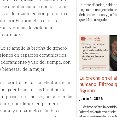
Durante décadas, hablar 
cha se acentúa dada la combinación
Bogotá era un ejercicio 
ativo alcanzado en comparación a
debates técnicos y políti
quedaban atrapados…
iado por Econometría que las
 ser víctimas de violencia
Read More »
icto armado.
que se amplíe la brecha de género,
siones en espacios comunitarios,
poderamiento y uso del tiempo, con
 bienestar de la mujer.
La brecha en el 
para contrarrestar los efectos de los
humano: Filtros 
onsiguiente cerrar las brechas de
figuran…
 un proceso formativo, no solo en las
junio 1, 2026
rcano, abordando en primera
El debate sobre la equid
rsonal y en paralelo el ámbito
laboral colombiano suele
el seguimiento de las cifr