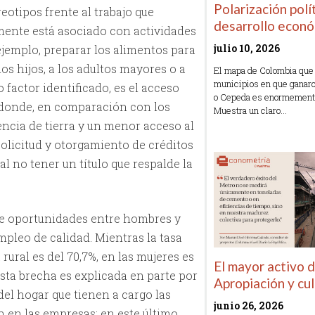
Polarización polí
eotipos frente al trabajo que
desarrollo econ
mente está asociado con actividades
julio 10, 2026
ejemplo, preparar los alimentos para
los hijos, a los adultos mayores o a
El mapa de Colombia que
municipios en que ganaro
factor identificado, es el acceso
o Cepeda es enormemente 
n donde, en comparación con los
Muestra un claro…
ncia de tierra y un menor acceso al
Read More »
solicitud y otorgamiento de créditos
 al no tener un título que respalde la
 de oportunidades entre hombres y
mpleo de calidad. Mientras la tasa
ural es del 70,7%, en las mujeres es
El mayor activo 
Esta brecha es explicada en parte por
Apropiación y cu
el hogar que tienen a cargo las
junio 26, 2026
n en las empresas; en este último