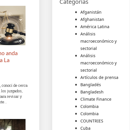
Categorías
Afganistán
Afghanistan
América Latina
Análisis
macroeconómico y
sectorial
 no anda
Análisis
a La
macroeconómico y
sectorial
Artículos de prensa
Bangladés
, conocí de cerca
n los juzgados,
Bangladesh
para revisar y
Climate Finance
nte…
Colombia
Colombia
COUNTRIES
Cuba