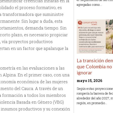
 desmitificar creencias innatas en la
agregadas como…
olidado el proceso formativo, es
Read More »
a transformadora que suministre
rmanente. Sin lugar a duda, esta
portamientos, demanda tiempo. Sin
corto plazo, es necesario propiciar
 vía proyectos productivos
iertan en un factor que apalanque la
La transición de
que Colombia no
ometría en las evaluaciones a las
ignorar
n Alpina. En el primer caso, con una
mayo 15, 2026
utonomía económica de las mujeres
amento del Cauca. A través de un
Según estas proyeccione
rompería la barrera de fe
ba formación a todos los miembros
alrededor del año 2027, m
Violencia Basada en Género (VBG)
región, en promedio…
de insumos productivos y su conexión
Read More »