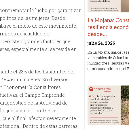
 conmemorar la lucha por garantizar
 política de las mujeres. Desde
La Mojana: Cons
ribuye el inicio de este movimiento,
resiliencia econ
desde…
rminos de igualdad de
 persisten grandes factores que
julio 24, 2026
res, especialmente si se reside en
En La Mojana, una de las
vulnerables de Colombia 
inundaciones, sequías y 
climáticos extremos, el
ente el 23% de los habitantes del
Read More »
el 48% eran mujeres. En diversos
or Econometría Consultores
oductivas, el Campo Emprende,
diagnóstico de la Actividad de
o que la mujer rural se ve
 que al final, afectan severamente
fesional. Dentro de estas barreras,