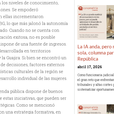
 los niveles de conocimiento,
siones. Se empoderó
en ellas incrementaron
G, lo que más jalonó la autonomía
cado. Cuando no se cuenta con
ación exitosa, no es posible
dispone de una fuente de ingresos.
La IA anda, pero
esarrollada en territorios
sola, columna par
 la Guajira. Si bien se encontró un
República
e decisiones, factores externos
abril 17, 2026
sticas culturales de la región se
Como funcionaria judicial
sarrollo individual de las mujeres.
el gran reto que enfrenta
tribunales y altas cortes 
sistematizar oportuname
genda pública dispone de buenos
 estas iniciativas, que pueden ser
Read More »
ratégicas. Como se mencionó
on una estrategia formativa, en