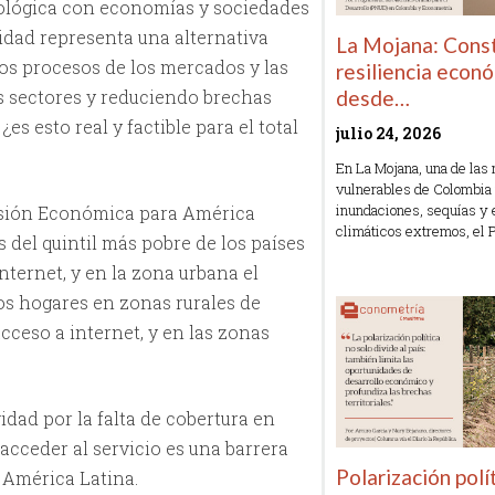
nológica con economías y sociedades
idad representa una alternativa
La Mojana: Cons
los procesos de los mercados y las
resiliencia econ
desde…
s sectores y reduciendo brechas
es esto real y factible para el total
julio 24, 2026
En La Mojana, una de las
vulnerables de Colombia 
inundaciones, sequías y 
isión Económica para América
climáticos extremos, el
s del quintil más pobre de los países
Read More »
nternet, y en la zona urbana el
los hogares en zonas rurales de
ceso a internet, y en las zonas
dad por la falta de cobertura en
 acceder al servicio es una barrera
Polarización polí
 América Latina.