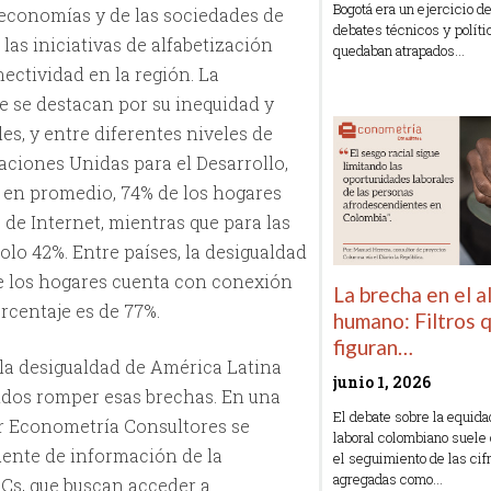
Bogotá era un ejercicio 
s economías y de las sociedades de
debates técnicos y políti
as iniciativas de alfabetización
quedaban atrapados…
nectividad en la región. La
Read More »
e se destacan por su inequidad y
es, y entre diferentes niveles de
aciones Unidas para el Desarrollo,
 en promedio, 74% de los hogares
 de Internet, mientras que para las
olo 42%. Entre países, la desigualdad
de los hogares cuenta con conexión
La brecha en el 
orcentaje es de 77%.
humano: Filtros 
figuran…
 la desigualdad de América Latina
junio 1, 2026
uidos romper esas brechas. En una
El debate sobre la equid
r Econometría Consultores se
laboral colombiano suele
fuente de información de la
el seguimiento de las cifr
agregadas como…
SCs, que buscan acceder a