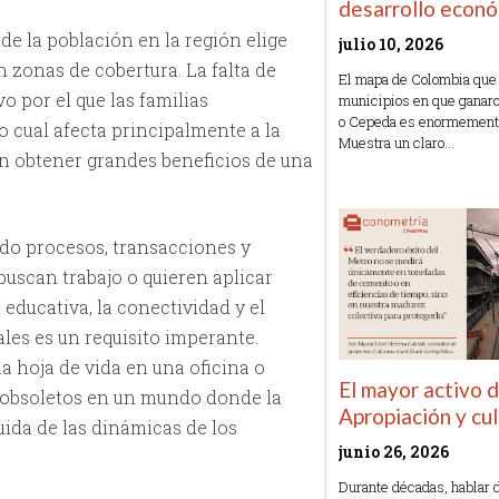
desarrollo econ
e la población en la región elige
julio 10, 2026
n zonas de cobertura. La falta de
El mapa de Colombia que
 por el que las familias
municipios en que ganaro
o Cepeda es enormemente 
o cual afecta principalmente a la
Muestra un claro…
n obtener grandes beneficios de una
Read More »
do procesos, transacciones y
uscan trabajo o quieren aplicar
educativa, la conectividad y el
les es un requisito imperante.
 hoja de vida en una oficina o
El mayor activo 
n obsoletos en un mundo donde la
Apropiación y cu
uida de las dinámicas de los
junio 26, 2026
Durante décadas, hablar 