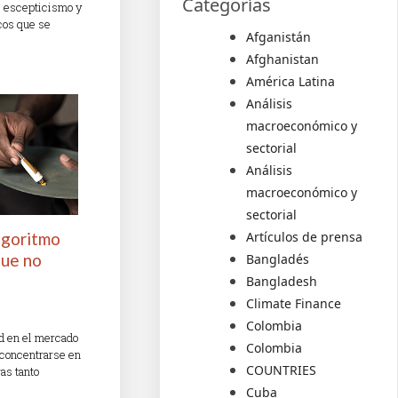
Categorías
de escepticismo y
cos que se
Afganistán
Afghanistan
América Latina
Análisis
macroeconómico y
sectorial
Análisis
macroeconómico y
sectorial
algoritmo
Artículos de prensa
que no
Bangladés
Bangladesh
Climate Finance
Colombia
ad en el mercado
Colombia
 concentrarse en
COUNTRIES
as tanto
Cuba