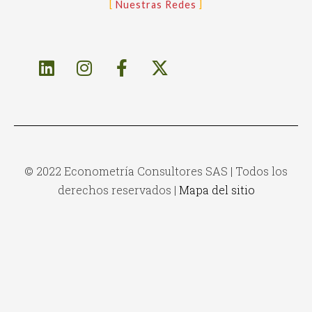
Nuestras Redes
© 2022 Econometría Consultores SAS | Todos los
derechos reservados |
Mapa del sitio
WordPress Library
Trion – Portfolio WordPress Theme
Tripay – Travel & Tour Booking WordPress Theme
Tripzia – Immigration Consulting WordPress Theme + RTL
Tristero – Tattoo WordPress Theme
Tritmix – Fashion Elementor WooCommerce Theme
Triump - Life Coach & Motivator Elementor Template Kit
Troof – Roofing Service Elementor Template Kit
Trophy – Soccer and Football Club
WordPress Theme
Trotol – Renovation Elementor Template Kit
Trucking-Transportation & Logistics HTML Template