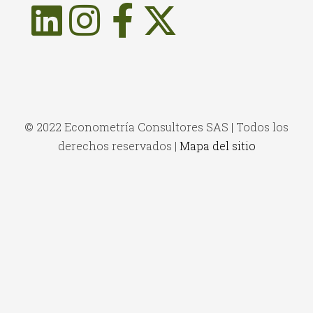
© 2022 Econometría Consultores SAS | Todos los
derechos reservados |
Mapa del sitio
WordPress Library
Ultimate Member User Photos Addon
Ultimate Member User Reviews Addon
Ultimate Member User Tags
Ultimate Member Verified Users Addon
Ultimate Member WordPress Theme
Ultimate Meme Generator – WordPress Plugin
Ultimate Reviewer – Elementor & WPBakery Page Builder Addon
Ultimate Reviewer WordPress Plugin For WPBakery Page Builder
Ultimate Sliders Bundle – Layers, Parallax, Zoom
Ultimate Smart Slider – WordPress