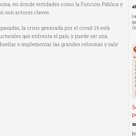
eforma, en donde entidades como la Función Pública y
a
 son actores claves.
La
qu
sadas, la crisis generada por el covid-19 está
Có
cturales que enfrenta el país, y puede ser una
R
diseñar e implementar las grandes reformas y salir
S
p
m
En