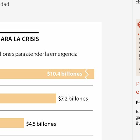
cl
idad.
R
P
e
j
El
ga
il
R