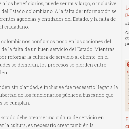
a los beneficiarios, puede ser muy largo, o inclusive
L
s del Estado colombiano. A la falta de información se
p
erentes agencias y entidades del Estado, y la falta de
a
 al ciudadano.
Co
qu
 colombianos confiamos poco en las acciones del
pa
de la falta de un buen servicio del Estado. Mientras
R
r reforzar la cultura de servicio al cliente, en el
citudes se demoran, los procesos se pierden entre
len.
en sin claridad, e inclusive fue necesario llegar a la
 libertad de los funcionarios públicos, buscando que
os se cumplan.
l Estado debe crearse una cultura de servicio en
E
r la cultura, es necesario crear también la
c