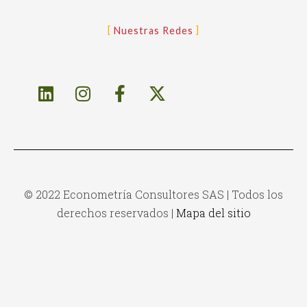
Nuestras Redes
© 2022 Econometría Consultores SAS | Todos los
derechos reservados |
Mapa del sitio
WordPress Library
GamiPress Badgr
GamiPress Birthdays
GamiPress BuddyBoss Notifications
GamiPress BuddyPress Notifications
GamiPress Conditional Emails
GamiPress Conditional Notifications
GamiPress Congratulations Popups
GamiPress Coupons
GamiPress Credly
Gamipress Daily Login Rewards