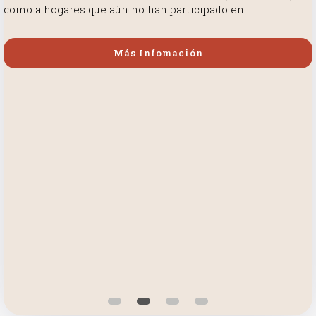
como a hogares que aún no han participado en...
Más Infomación
Más Infomación
Más Infomación
Más Infomación